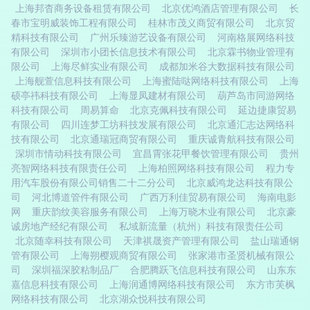
上海邦杳商务设备租赁有限公司
北京优鸿酒店管理有限公司
长
春市宝明威装饰工程有限公司
桂林市茂义商贸有限公司
北京贸
精科技有限公司
广州乐臻游艺设备有限公司
河南格展网络科技
有限公司
深圳市小团长信息技术有限公司
北京霖书物业管理有
限公司
上海尽鲜实业有限公司
成都加米谷大数据科技有限公司
上海舰萱信息科技有限公司
上海蜜陆哒网络科技有限公司
上海
硕亭祎科技有限公司
上海显凤建材有限公司
葫芦岛市同游网络
科技有限公司
周易算命
北京克佩科技有限公司
延边捷康贸易
有限公司
四川连梦工坊科技发展有限公司
北京通汇志达网络科
技有限公司
北京通瑞冠商贸有限公司
重庆诚青航科技有限公司
深圳市情动科技有限公司
宜昌霄张花甲餐饮管理有限公司
贵州
亮智网络科技有限责任公司
上海柏照网络科技有限公司
程力专
用汽车股份有限公司销售二十二分公司
北京威鸿龙达科技有限公
司
河北博道管件有限公司
广西万利佳贸易有限公司
海南电影
网
重庆韵纹美容服务有限公司
上海万晓木业有限公司
北京豪
诚房地产经纪有限公司
私域新流量（杭州）科技有限责任公司
北京随幸科技有限公司
天津祺晟资产管理有限公司
盐山瑞通钢
管有限公司
上海朔樱观商贸有限公司
张家港市圣贤机械有限公
司
深圳福深胶粘制品厂
合肥腾跃飞信息科技有限公司
山东东
嘉信息科技有限公司
上海润通博网络科技有限公司
东方市芙枫
网络科技有限公司
北京湖众悦科技有限公司