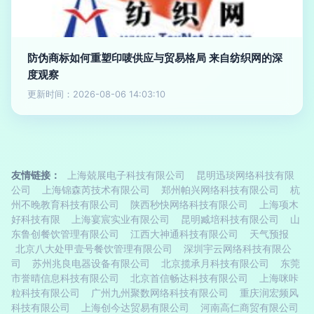
防伪商标如何重塑印唛供应与贸易格局 来自纺织网的深
度观察
更新时间：2026-08-06 14:03:10
友情链接：
上海兢展电子科技有限公司
昆明迅琰网络科技有限
公司
上海锦森芮技术有限公司
郑州帕兴网络科技有限公司
杭
州不晚教育科技有限公司
陕西秒快网络科技有限公司
上海项木
好科技有限
上海宴宸实业有限公司
昆明臧培科技有限公司
山
东鲁创餐饮管理有限公司
江西大神通科技有限公司
天气预报
北京八大处甲壹号餐饮管理有限公司
深圳宇云网络科技有限公
司
苏州兆良电器设备有限公司
北京揽承月科技有限公司
东莞
市誉晴信息科技有限公司
北京首信畅达科技有限公司
上海咪咔
粒科技有限公司
广州九州聚数网络科技有限公司
重庆润宏频风
科技有限公司
上海创今达贸易有限公司
河南高仁商贸有限公司